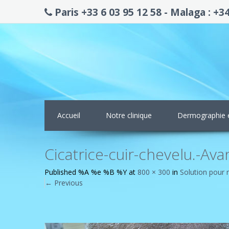
Paris +33 6 03 95 12 58 - Malaga : +3
Accueil
Notre clinique
Dermographie 
Cicatrice-cuir-chevelu.-Ava
Published
%A %e %B %Y
at
800 × 300
in
Solution pour 
←
Previous