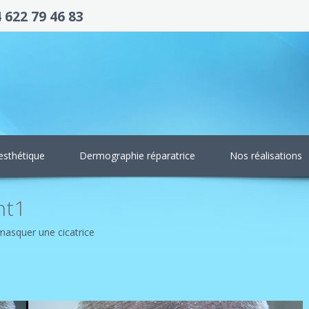
4 622 79 46 83
esthétique
Dermographie réparatrice
Nos réalisations
nt1
masquer une cicatrice