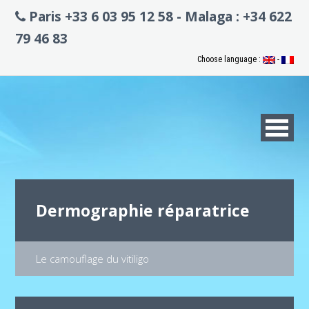
Paris +33 6 03 95 12 58 - Malaga : +34 622
79 46 83
Choose language :
-
Dermographie réparatrice
Le camouflage du vitiligo