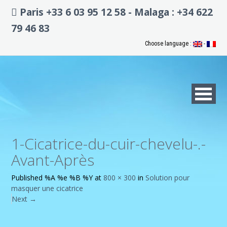
Paris +33 6 03 95 12 58 - Malaga : +34 622
79 46 83
Choose language :
-
1-Cicatrice-du-cuir-chevelu-.-
Avant-Après
Published
%A %e %B %Y
at
800 × 300
in
Solution pour
masquer une cicatrice
Next
→