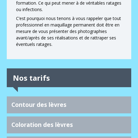
formation. Ce qui peut mener à de véritables ratages
ou infections.
C’est pourquoi nous tenons à vous rappeler que tout
professionnel en maquillage permanent doit être en
mesure de vous présenter des photographies
avant/après de ses réalisations et de rattraper ses
éventuels ratages.
Nos tarifs
Contour des lèvres
Le maquillage permanent du contour des lèvres permet
Coloration des lèvres
d’ourler de volumiser les lèvres. Cela permet d’obtenir une
bouche plus pulpeuse sans recourir à des injections et/ou