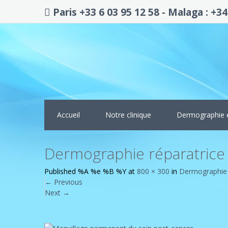
Paris +33 6 03 95 12 58 - Malaga : +34
Accueil
Notre clinique
Dermographie 
Dermographie réparatrice
Published
%A %e %B %Y
at
800 × 300
in
Dermographie 
←
Previous
Next
→