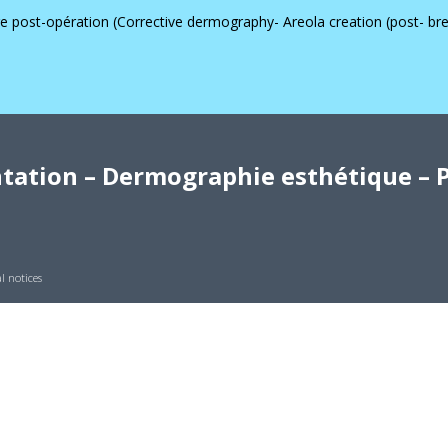
 post-opération (Corrective dermography- Areola creation (post- bre
ation – Dermographie esthétique – P
l notices