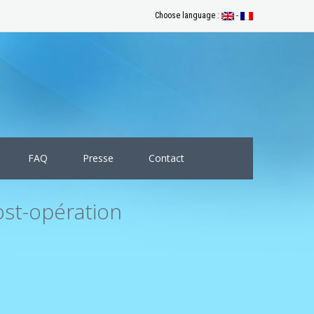
Choose language :
-
FAQ
Presse
Contact
ost-opération