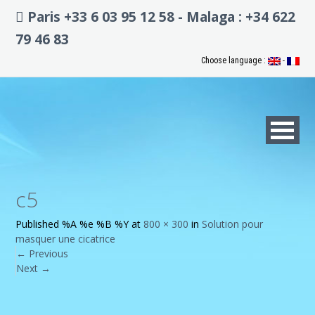
Paris +33 6 03 95 12 58 - Malaga : +34 622
79 46 83
Choose language :
-
c5
Published
%A %e %B %Y
at
800 × 300
in
Solution pour
masquer une cicatrice
←
Previous
Next
→