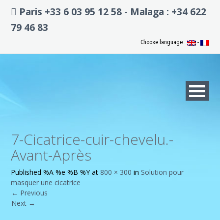
Paris +33 6 03 95 12 58 - Malaga : +34 622
79 46 83
Choose language :
-
7-Cicatrice-cuir-chevelu.-
Avant-Après
Published
%A %e %B %Y
at
800 × 300
in
Solution pour
masquer une cicatrice
←
Previous
Next
→