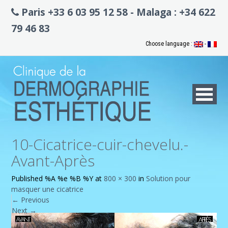
Paris +33 6 03 95 12 58 - Malaga : +34 622
79 46 83
Choose language :
-
10-Cicatrice-cuir-chevelu.-
Avant-Après
Published
%A %e %B %Y
at
800 × 300
in
Solution pour
masquer une cicatrice
←
Previous
Next
→