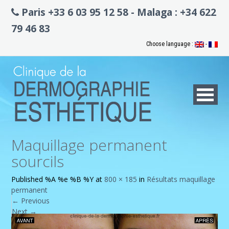
Paris +33 6 03 95 12 58 - Malaga : +34 622
79 46 83
Choose language :
-
Maquillage permanent
sourcils
Published
%A %e %B %Y
at
800 × 185
in
Résultats maquillage
permanent
←
Previous
Next
→