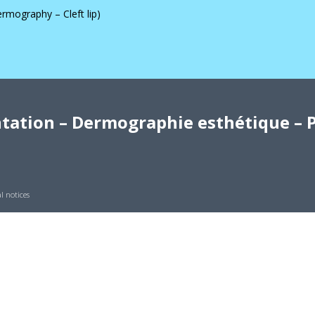
ermography – Cleft lip)
ation – Dermographie esthétique – P
l notices