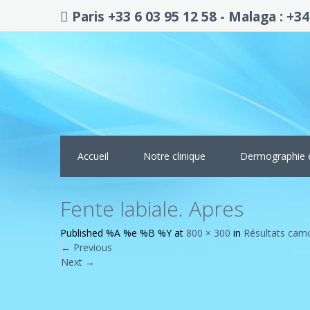
Paris +33 6 03 95 12 58 - Malaga : +34
Accueil
Notre clinique
Dermographie 
Fente labiale. Apres
Published
%A %e %B %Y
at
800 × 300
in
Résultats camou
←
Previous
Next
→