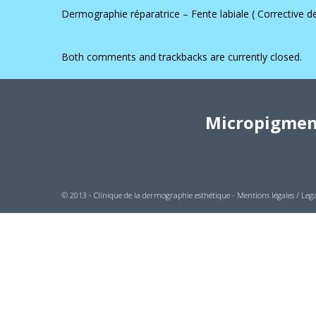
Dermographie réparatrice – Fente labiale ( Corrective d
Both comments and trackbacks are currently closed.
Micropigment
© 2013 - Clinique de la dermographie esthétique -
Mentions légales / Lega