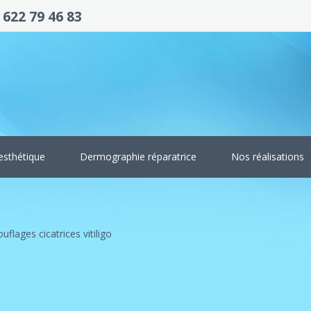
 622 79 46 83
esthétique
Dermographie réparatrice
Nos réalisations
flages cicatrices vitiligo