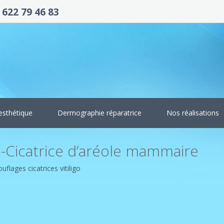
 622 79 46 83
esthétique
Dermographie réparatrice
Nos réalisations
-Cicatrice d’aréole mammaire
flages cicatrices vitiligo