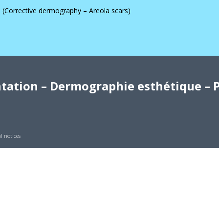
 (Corrective dermography – Areola scars)
ation – Dermographie esthétique – P
l notices