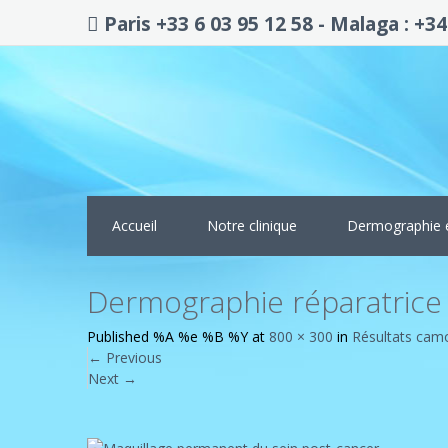
Paris +33 6 03 95 12 58 - Malaga : +34
Accueil
Notre clinique
Dermographie 
Dermographie réparatrice 
Published
%A %e %B %Y
at
800 × 300
in
Résultats camou
←
Previous
Next
→